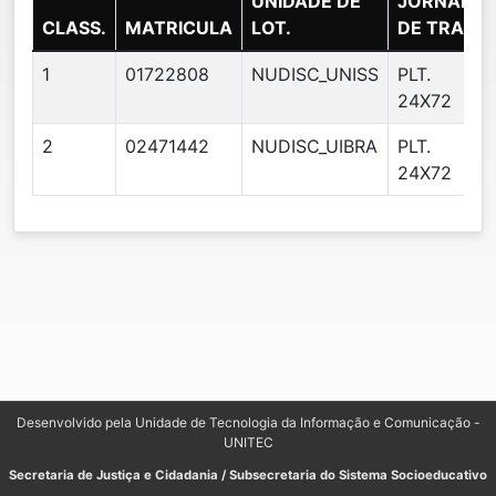
UNIDADE DE
JORNADA
CLASS.
MATRICULA
LOT.
DE TRAB.
1
01722808
NUDISC_UNISS
PLT.
24X72
2
02471442
NUDISC_UIBRA
PLT.
24X72
Desenvolvido pela Unidade de Tecnologia da Informação e Comunicação -
UNITEC
Secretaria de Justiça e Cidadania / Subsecretaria do Sistema Socioeducativo