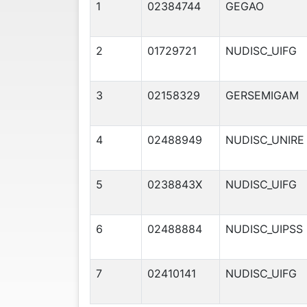
1
02384744
GEGAO
2
01729721
NUDISC_UIFG
3
02158329
GERSEMIGAM
4
02488949
NUDISC_UNIRE
5
0238843X
NUDISC_UIFG
6
02488884
NUDISC_UIPSS
7
02410141
NUDISC_UIFG