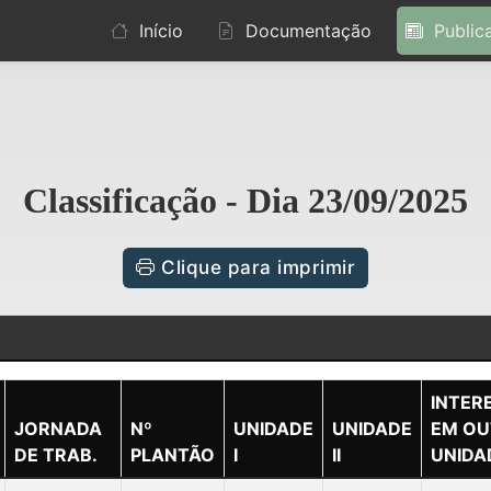
Início
Documentação
Public
Classificação - Dia 23/09/2025
Clique para imprimir
INTER
JORNADA
Nº
UNIDADE
UNIDADE
EM OU
DE TRAB.
PLANTÃO
I
II
UNIDA