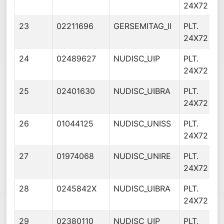
24X72
23
02211696
GERSEMITAG_II
PLT.
24X72
24
02489627
NUDISC_UIP
PLT.
24X72
25
02401630
NUDISC_UIBRA
PLT.
24X72
26
01044125
NUDISC_UNISS
PLT.
24X72
27
01974068
NUDISC_UNIRE
PLT.
24X72
28
0245842X
NUDISC_UIBRA
PLT.
24X72
29
02380110
NUDISC_UIP
PLT.