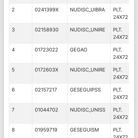
2
0241399X
NUDISC_UIBRA
PLT.
24X72
3
02158930
NUDISC_UNIRE
PLT.
24X72
4
01723022
GEGAO
PLT.
24X72
5
0172603X
NUDISC_UNIRE
PLT.
24X72
6
02157217
GESEGUIPSS
PLT.
24X72
7
01044702
NUDISC_UNISS
PLT.
24X72
8
01959719
GESEGUISM
PLT.
24X72