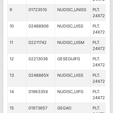
9
01723510
NUDISC_UNISS
PLT.
24X72
10
02488906
NUDISC_UISS
PLT.
24X72
11
02211742
NUDISC_UISM
PLT.
24X72
12
02213036
GESEGUIFG
PLT.
24X72
13
0248885X
NUDISC_UISS
PLT.
24X72
14
0196335X
NUDISC_UIFG
PLT.
24X72
15
01973657
GEGAO
PLT.