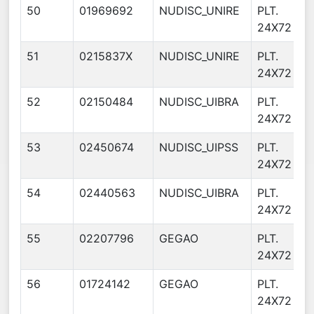
50
01969692
NUDISC_UNIRE
PLT.
24X72
51
0215837X
NUDISC_UNIRE
PLT.
24X72
52
02150484
NUDISC_UIBRA
PLT.
24X72
53
02450674
NUDISC_UIPSS
PLT.
24X72
54
02440563
NUDISC_UIBRA
PLT.
24X72
55
02207796
GEGAO
PLT.
24X72
56
01724142
GEGAO
PLT.
24X72