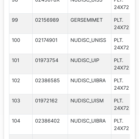
24X72
99
02156989
GERSEMIMET
PLT.
24X72
100
02174901
NUDISC_UNISS
PLT.
24X72
101
01973754
NUDISC_UIP
PLT.
24X72
102
02386585
NUDISC_UIBRA
PLT.
24X72
103
01972162
NUDISC_UISM
PLT.
24X72
104
02386402
NUDISC_UIBRA
PLT.
24X72