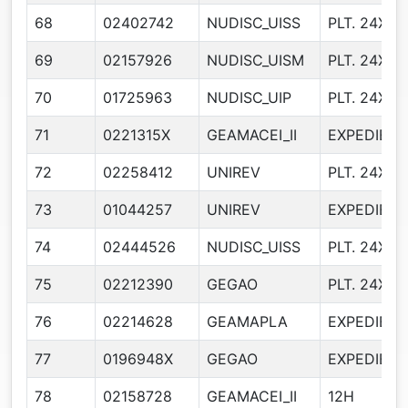
68
02402742
NUDISC_UISS
PLT. 24X72
69
02157926
NUDISC_UISM
PLT. 24X72
70
01725963
NUDISC_UIP
PLT. 24X72
71
0221315X
GEAMACEI_II
EXPEDIEN
72
02258412
UNIREV
PLT. 24X72
73
01044257
UNIREV
EXPEDIEN
74
02444526
NUDISC_UISS
PLT. 24X72
75
02212390
GEGAO
PLT. 24X72
76
02214628
GEAMAPLA
EXPEDIEN
77
0196948X
GEGAO
EXPEDIEN
78
02158728
GEAMACEI_II
12H