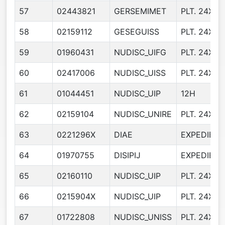
57
02443821
GERSEMIMET
PLT. 24X72
58
02159112
GESEGUISS
PLT. 24X72
59
01960431
NUDISC_UIFG
PLT. 24X72
60
02417006
NUDISC_UISS
PLT. 24X72
61
01044451
NUDISC_UIP
12H
62
02159104
NUDISC_UNIRE
PLT. 24X72
63
0221296X
DIAE
EXPEDIEN
64
01970755
DISIPIJ
EXPEDIEN
65
02160110
NUDISC_UIP
PLT. 24X72
66
0215904X
NUDISC_UIP
PLT. 24X72
67
01722808
NUDISC_UNISS
PLT. 24X72