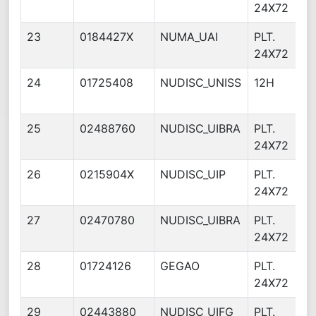
24X72
23
0184427X
NUMA_UAI
PLT.
24X72
24
01725408
NUDISC_UNISS
12H
25
02488760
NUDISC_UIBRA
PLT.
24X72
26
0215904X
NUDISC_UIP
PLT.
24X72
27
02470780
NUDISC_UIBRA
PLT.
24X72
28
01724126
GEGAO
PLT.
24X72
29
02443880
NUDISC_UIFG
PLT.