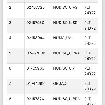
2
02457725
NUDISC_UIFG
PLT.
24X72
3
02157950
NUDISC_UISS
PLT.
24X72
4
02158094
NUMA_UAI
PLT.
24X72
5
02482096
NUDISC_UIBRA
PLT.
24X72
6
01725963
NUDISC_UIP
PLT.
24X72
7
01044699
GEGAO
PLT.
24X72
8
0215787X
NUDISC_UIBRA
PLT.
24X72