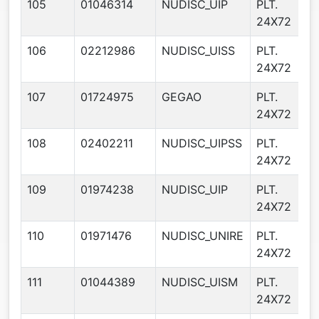
105
01046314
NUDISC_UIP
PLT.
24X72
106
02212986
NUDISC_UISS
PLT.
24X72
107
01724975
GEGAO
PLT.
24X72
108
02402211
NUDISC_UIPSS
PLT.
24X72
109
01974238
NUDISC_UIP
PLT.
24X72
110
01971476
NUDISC_UNIRE
PLT.
24X72
111
01044389
NUDISC_UISM
PLT.
24X72