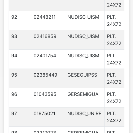
24X72
92
02448211
NUDISC_UISM
PLT.
24X72
93
02416859
NUDISC_UISM
PLT.
24X72
94
02401754
NUDISC_UISM
PLT.
24X72
95
02385449
GESEGUIPSS
PLT.
24X72
96
01043595
GERSEMIGUA
PLT.
24X72
97
01975021
NUDISC_UNIRE
PLT.
24X72
98
02217023
GERSEMIGUA
PLT.