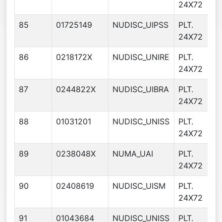
24X72
85
01725149
NUDISC_UIPSS
PLT.
24X72
86
0218172X
NUDISC_UNIRE
PLT.
24X72
87
0244822X
NUDISC_UIBRA
PLT.
24X72
88
01031201
NUDISC_UNISS
PLT.
24X72
89
0238048X
NUMA_UAI
PLT.
24X72
90
02408619
NUDISC_UISM
PLT.
24X72
91
01043684
NUDISC_UNISS
PLT.