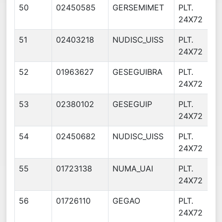
50
02450585
GERSEMIMET
PLT.
24X72
51
02403218
NUDISC_UISS
PLT.
24X72
52
01963627
GESEGUIBRA
PLT.
24X72
53
02380102
GESEGUIP
PLT.
24X72
54
02450682
NUDISC_UISS
PLT.
24X72
55
01723138
NUMA_UAI
PLT.
24X72
56
01726110
GEGAO
PLT.
24X72