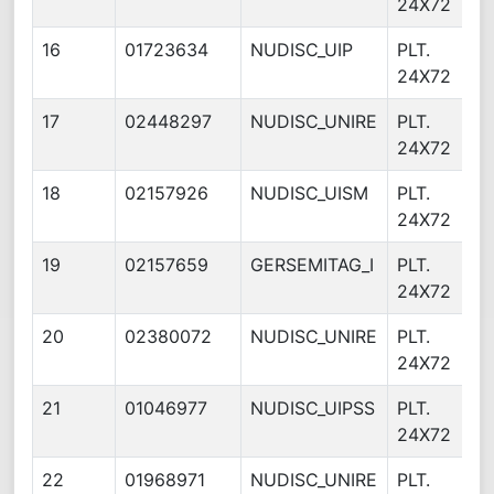
24X72
16
01723634
NUDISC_UIP
PLT.
24X72
17
02448297
NUDISC_UNIRE
PLT.
24X72
18
02157926
NUDISC_UISM
PLT.
24X72
19
02157659
GERSEMITAG_I
PLT.
24X72
20
02380072
NUDISC_UNIRE
PLT.
24X72
21
01046977
NUDISC_UIPSS
PLT.
24X72
22
01968971
NUDISC_UNIRE
PLT.