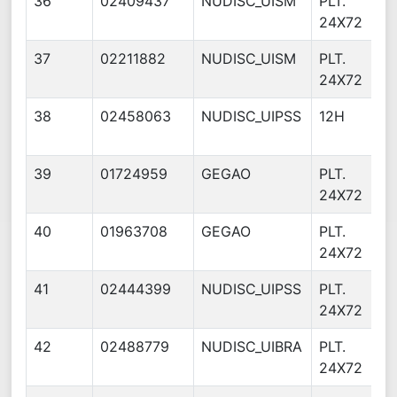
36
02409437
NUDISC_UISM
PLT.
24X72
37
02211882
NUDISC_UISM
PLT.
24X72
38
02458063
NUDISC_UIPSS
12H
39
01724959
GEGAO
PLT.
24X72
40
01963708
GEGAO
PLT.
24X72
41
02444399
NUDISC_UIPSS
PLT.
24X72
42
02488779
NUDISC_UIBRA
PLT.
24X72