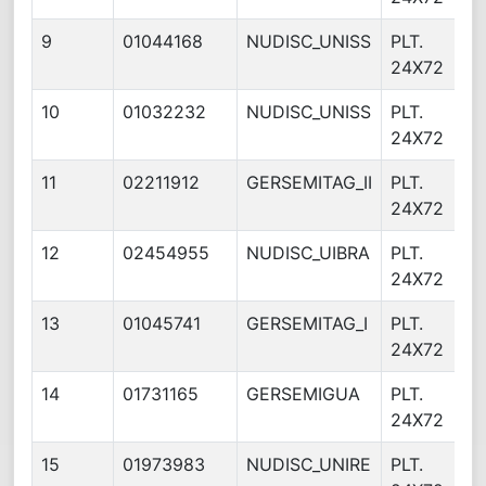
9
01044168
NUDISC_UNISS
PLT.
24X72
10
01032232
NUDISC_UNISS
PLT.
24X72
11
02211912
GERSEMITAG_II
PLT.
24X72
12
02454955
NUDISC_UIBRA
PLT.
24X72
13
01045741
GERSEMITAG_I
PLT.
24X72
14
01731165
GERSEMIGUA
PLT.
24X72
15
01973983
NUDISC_UNIRE
PLT.