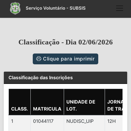
Serviço Voluntário - SUBSIS
Classificação - Dia 02/06/2026
Clique para imprimir
Classificação das Inscrições
UNIDADE DE
JORNADA
CLASS.
MATRICULA
LOT.
DE TRAB.
1
01044117
NUDISC_UIP
12H