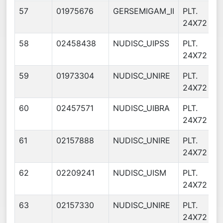
57
01975676
GERSEMIGAM_II
PLT.
24X72
58
02458438
NUDISC_UIPSS
PLT.
24X72
59
01973304
NUDISC_UNIRE
PLT.
24X72
60
02457571
NUDISC_UIBRA
PLT.
24X72
61
02157888
NUDISC_UNIRE
PLT.
24X72
62
02209241
NUDISC_UISM
PLT.
24X72
63
02157330
NUDISC_UNIRE
PLT.
24X72