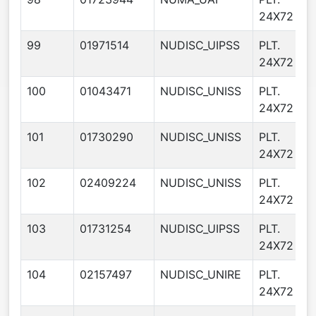
24X72
99
01971514
NUDISC_UIPSS
PLT.
24X72
100
01043471
NUDISC_UNISS
PLT.
24X72
101
01730290
NUDISC_UNISS
PLT.
24X72
102
02409224
NUDISC_UNISS
PLT.
24X72
103
01731254
NUDISC_UIPSS
PLT.
24X72
104
02157497
NUDISC_UNIRE
PLT.
24X72