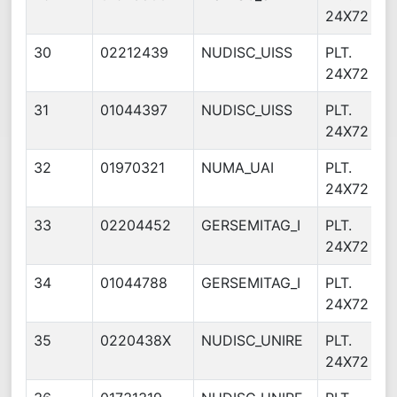
24X72
30
02212439
NUDISC_UISS
PLT.
24X72
31
01044397
NUDISC_UISS
PLT.
24X72
32
01970321
NUMA_UAI
PLT.
24X72
33
02204452
GERSEMITAG_I
PLT.
24X72
34
01044788
GERSEMITAG_I
PLT.
24X72
35
0220438X
NUDISC_UNIRE
PLT.
24X72