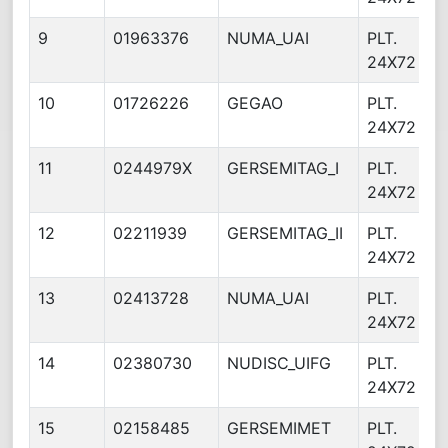
9
01963376
NUMA_UAI
PLT.
24X72
10
01726226
GEGAO
PLT.
24X72
11
0244979X
GERSEMITAG_I
PLT.
24X72
12
02211939
GERSEMITAG_II
PLT.
24X72
13
02413728
NUMA_UAI
PLT.
24X72
14
02380730
NUDISC_UIFG
PLT.
24X72
15
02158485
GERSEMIMET
PLT.