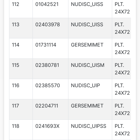
112
01042521
NUDISC_UISS
PLT.
24X72
113
02403978
NUDISC_UISS
PLT.
24X72
114
01731114
GERSEMIMET
PLT.
24X72
115
02380781
NUDISC_UISM
PLT.
24X72
116
02385570
NUDISC_UIP
PLT.
24X72
117
02204711
GERSEMIMET
PLT.
24X72
118
0241693X
NUDISC_UIPSS
PLT.
24X72