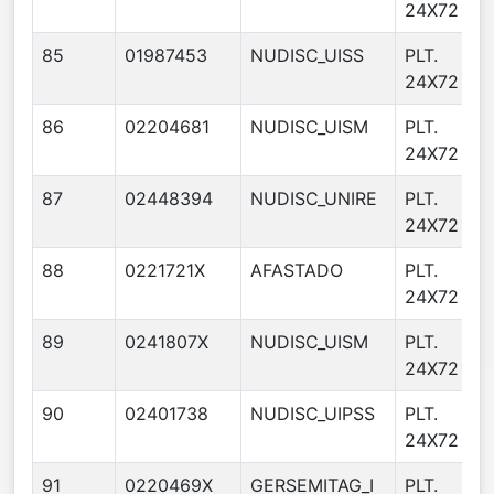
24X72
85
01987453
NUDISC_UISS
PLT.
24X72
86
02204681
NUDISC_UISM
PLT.
24X72
87
02448394
NUDISC_UNIRE
PLT.
24X72
88
0221721X
AFASTADO
PLT.
24X72
89
0241807X
NUDISC_UISM
PLT.
24X72
90
02401738
NUDISC_UIPSS
PLT.
24X72
91
0220469X
GERSEMITAG_I
PLT.