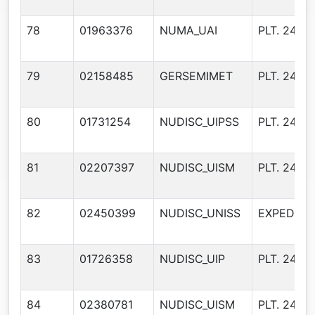
78
01963376
NUMA_UAI
PLT. 24X7
79
02158485
GERSEMIMET
PLT. 24X7
80
01731254
NUDISC_UIPSS
PLT. 24X7
81
02207397
NUDISC_UISM
PLT. 24X7
82
02450399
NUDISC_UNISS
EXPEDIEN
83
01726358
NUDISC_UIP
PLT. 24X7
84
02380781
NUDISC_UISM
PLT. 24X7