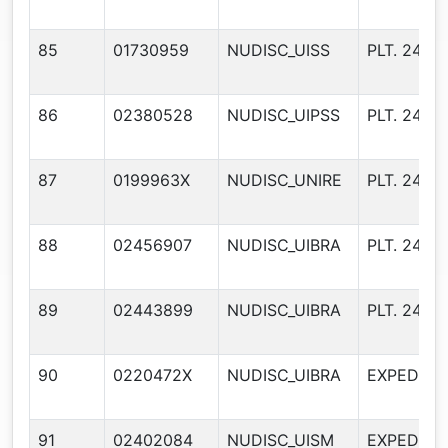
85
01730959
NUDISC_UISS
PLT. 24X7
86
02380528
NUDISC_UIPSS
PLT. 24X7
87
0199963X
NUDISC_UNIRE
PLT. 24X7
88
02456907
NUDISC_UIBRA
PLT. 24X7
89
02443899
NUDISC_UIBRA
PLT. 24X7
90
0220472X
NUDISC_UIBRA
EXPEDIEN
91
02402084
NUDISC_UISM
EXPEDIEN