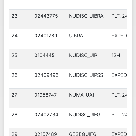
23
02443775
NUDISC_UIBRA
PLT. 24X7
24
02401789
UIBRA
EXPEDIEN
25
01044451
NUDISC_UIP
12H
26
02409496
NUDISC_UIPSS
EXPEDIEN
27
01958747
NUMA_UAI
PLT. 24X7
28
02402734
NUDISC_UIFG
PLT. 24X7
29
02157489
GESEGUIFG
EXPEDIEN