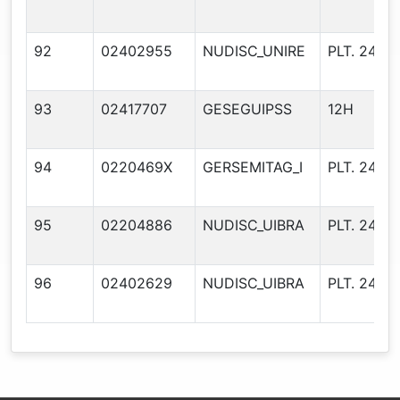
92
02402955
NUDISC_UNIRE
PLT. 24X7
93
02417707
GESEGUIPSS
12H
94
0220469X
GERSEMITAG_I
PLT. 24X7
95
02204886
NUDISC_UIBRA
PLT. 24X7
96
02402629
NUDISC_UIBRA
PLT. 24X7