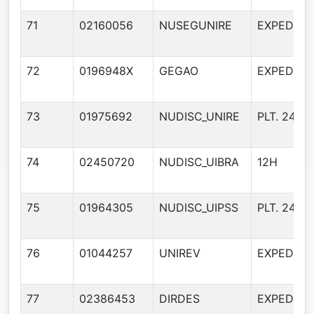
71
02160056
NUSEGUNIRE
EXPEDIEN
72
0196948X
GEGAO
EXPEDIEN
73
01975692
NUDISC_UNIRE
PLT. 24X7
74
02450720
NUDISC_UIBRA
12H
75
01964305
NUDISC_UIPSS
PLT. 24X7
76
01044257
UNIREV
EXPEDIEN
77
02386453
DIRDES
EXPEDIEN