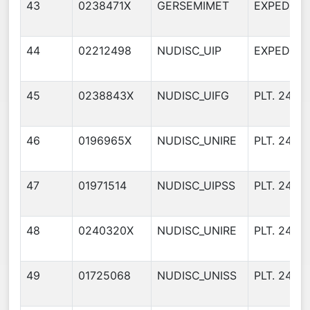
43
0238471X
GERSEMIMET
EXPEDIEN
44
02212498
NUDISC_UIP
EXPEDIEN
45
0238843X
NUDISC_UIFG
PLT. 24X7
46
0196965X
NUDISC_UNIRE
PLT. 24X7
47
01971514
NUDISC_UIPSS
PLT. 24X7
48
0240320X
NUDISC_UNIRE
PLT. 24X7
49
01725068
NUDISC_UNISS
PLT. 24X7