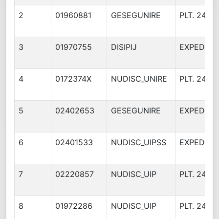
2
01960881
GESEGUNIRE
PLT. 24X7
3
01970755
DISIPIJ
EXPEDIEN
4
0172374X
NUDISC_UNIRE
PLT. 24X7
5
02402653
GESEGUNIRE
EXPEDIEN
6
02401533
NUDISC_UIPSS
EXPEDIEN
7
02220857
NUDISC_UIP
PLT. 24X7
8
01972286
NUDISC_UIP
PLT. 24X7