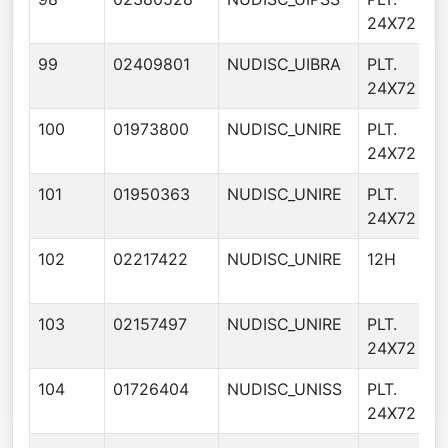
24X72
99
02409801
NUDISC_UIBRA
PLT.
24X72
100
01973800
NUDISC_UNIRE
PLT.
24X72
101
01950363
NUDISC_UNIRE
PLT.
24X72
102
02217422
NUDISC_UNIRE
12H
103
02157497
NUDISC_UNIRE
PLT.
24X72
104
01726404
NUDISC_UNISS
PLT.
24X72