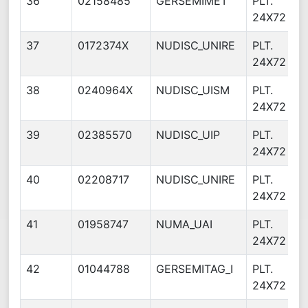
36
02158485
GERSEMIMET
PLT.
24X72
37
0172374X
NUDISC_UNIRE
PLT.
24X72
38
0240964X
NUDISC_UISM
PLT.
24X72
39
02385570
NUDISC_UIP
PLT.
24X72
40
02208717
NUDISC_UNIRE
PLT.
24X72
41
01958747
NUMA_UAI
PLT.
24X72
42
01044788
GERSEMITAG_I
PLT.
24X72