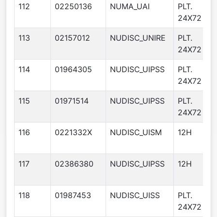
112
02250136
NUMA_UAI
PLT.
24X72
113
02157012
NUDISC_UNIRE
PLT.
24X72
114
01964305
NUDISC_UIPSS
PLT.
24X72
115
01971514
NUDISC_UIPSS
PLT.
24X72
116
0221332X
NUDISC_UISM
12H
117
02386380
NUDISC_UIPSS
12H
118
01987453
NUDISC_UISS
PLT.
24X72