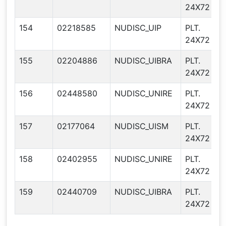
24X72
154
02218585
NUDISC_UIP
PLT.
24X72
155
02204886
NUDISC_UIBRA
PLT.
24X72
156
02448580
NUDISC_UNIRE
PLT.
24X72
157
02177064
NUDISC_UISM
PLT.
24X72
158
02402955
NUDISC_UNIRE
PLT.
24X72
159
02440709
NUDISC_UIBRA
PLT.
24X72