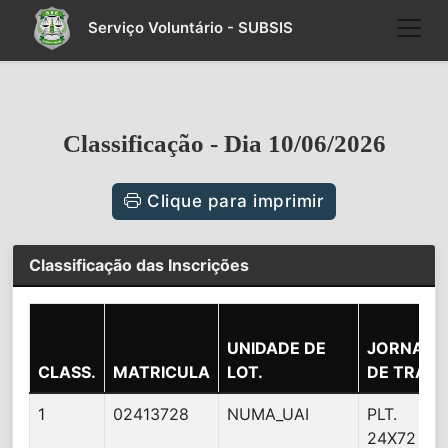
Serviço Voluntário - SUBSIS
Classificação - Dia 10/06/2026
Clique para imprimir
Classificação das Inscrições
UNIDADE DE
JORNADA
CLASS.
MATRICULA
LOT.
DE TRAB.
1
02413728
NUMA_UAI
PLT.
24X72