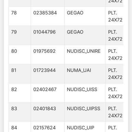
24X72
78
02385384
GEGAO
PLT.
24X72
79
01044796
GEGAO
PLT.
24X72
80
01975692
NUDISC_UNIRE
PLT.
24X72
81
01723944
NUMA_UAI
PLT.
24X72
82
02402467
NUDISC_UISS
PLT.
24X72
83
02401843
NUDISC_UIPSS
PLT.
24X72
84
02157624
NUDISC_UIP
PLT.