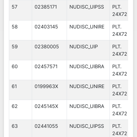
57
02385171
NUDISC_UIPSS
PLT.
24X72
58
02403145
NUDISC_UNIRE
PLT.
24X72
59
02380005
NUDISC_UIP
PLT.
24X72
60
02457571
NUDISC_UIBRA
PLT.
24X72
61
0199963X
NUDISC_UNIRE
PLT.
24X72
62
0245145X
NUDISC_UIBRA
PLT.
24X72
63
02441055
NUDISC_UIPSS
PLT.
24X72