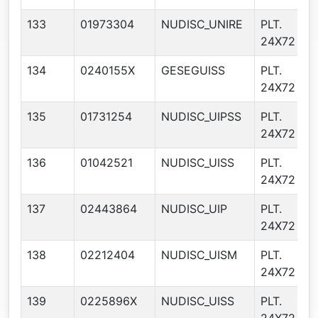
133
01973304
NUDISC_UNIRE
PLT.
24X72
134
0240155X
GESEGUISS
PLT.
24X72
135
01731254
NUDISC_UIPSS
PLT.
24X72
136
01042521
NUDISC_UISS
PLT.
24X72
137
02443864
NUDISC_UIP
PLT.
24X72
138
02212404
NUDISC_UISM
PLT.
24X72
139
0225896X
NUDISC_UISS
PLT.
24X72