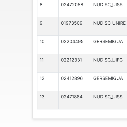
8
02472058
NUDISC_UISS
9
01973509
NUDISC_UNIRE
10
02204495
GERSEMIGUA
11
02212331
NUDISC_UIFG
12
02412896
GERSEMIGUA
13
02471884
NUDISC_UISS