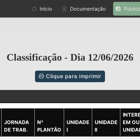
Início
Documentação
Public
Classificação - Dia 12/06/2026
Clique para imprimir
INTER
JORNADA
Nº
UNIDADE
UNIDADE
EM OU
DE TRAB.
PLANTÃO
I
II
UNIDA