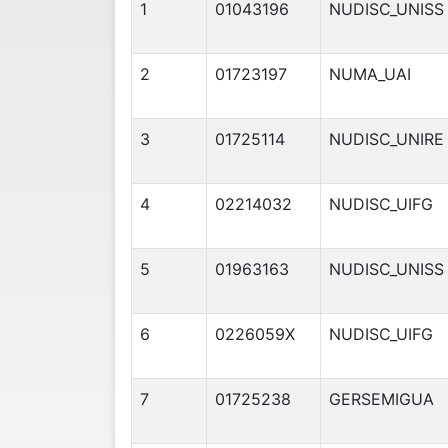
1
01043196
NUDISC_UNISS
2
01723197
NUMA_UAI
3
01725114
NUDISC_UNIRE
4
02214032
NUDISC_UIFG
5
01963163
NUDISC_UNISS
6
0226059X
NUDISC_UIFG
7
01725238
GERSEMIGUA