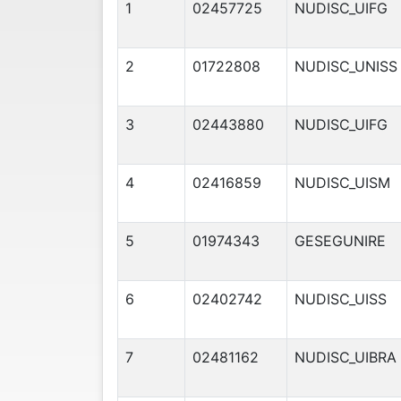
1
02457725
NUDISC_UIFG
2
01722808
NUDISC_UNISS
3
02443880
NUDISC_UIFG
4
02416859
NUDISC_UISM
5
01974343
GESEGUNIRE
6
02402742
NUDISC_UISS
7
02481162
NUDISC_UIBRA