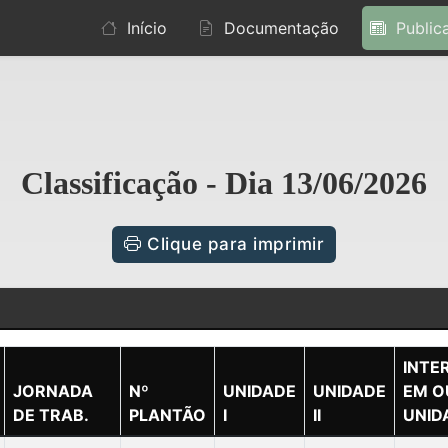
Início
Documentação
Public
Classificação - Dia 13/06/2026
Clique para imprimir
INTE
JORNADA
Nº
UNIDADE
UNIDADE
EM O
DE TRAB.
PLANTÃO
I
II
UNID