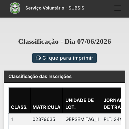
Serviço Voluntário - SUBSIS
Classificação - Dia 07/06/2026
Clique para imprimir
Classificação das Inscrições
UNIDADE DE
JORNADA
CLASS.
MATRICULA
LOT.
DE TRAB.
1
02379635
GERSEMITAG_II
PLT. 24X72